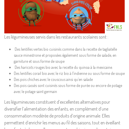
Les légumineuses servis dans les restaurants scolaires sont :
Des lentilles vertes bio cuisinés comme dans la recette de tagliatelle
sauce minestrone et proposées également sous forme de salade, en
garniture et sous forme de soupe
Des haricots rouges bio avec la recette du quinoa à la mexicaine.
Des lentilles corail bio avec le riz bio à l’indienne ou sous forme de soupe
Des pois chiches avec le couscous ainsi qu’en salade
Des pois cassés sont cuisinés sous forme de purée ou encore de potage
avec le potage saint germain
Les légumineuses constituent d’excellentes alternatives pour
diversifier l’alimentation des enfants, en complément d’une
consommation modérée de produits d’origine animale. Elles
permettent d’enrichir les menus au fil des saisons, tout en éveillant