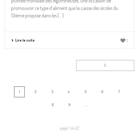
journée mondiale des légumineuses, une occasion de
promouvoir ce type d’aliment que la caisse des écoles du
13ième propose dans les [...]
Lire la suite
2
1
2
3
4
5
6
7
8
9
...
page
1
de
22