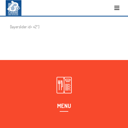
[layerslider id= »2″]
MENU