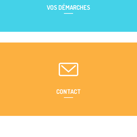
VOS DÉMARCHES
Retrouvez ici toutes les démarches à réaliser
CONTACT
Trouvez facilement votre interlocuteur CDE13