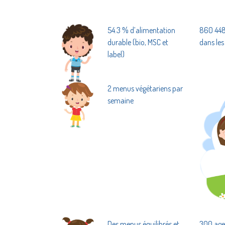
54.3 % d’alimentation
860 448 
durable (bio, MSC et
dans les
label)
2 menus végétariens par
semaine
Des menus équilibrés et
300 age