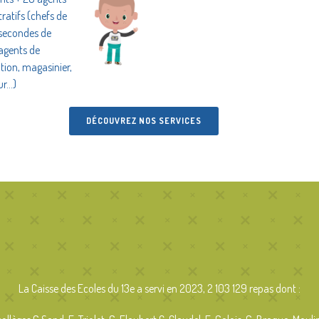
ratifs (chefs de
 secondes de
 agents de
tion, magasinier,
ur…)
DÉCOUVREZ NOS SERVICES
La Caisse des Ecoles du 13e a servi en 2023, 2 103 129 repas dont :