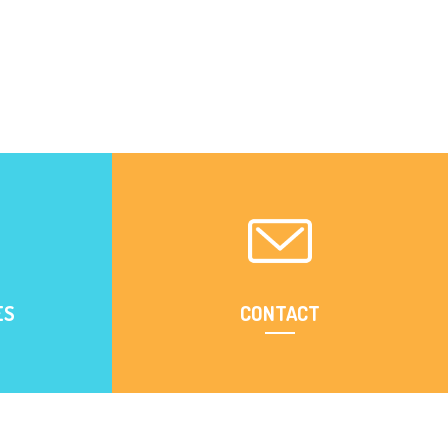
Ⅱ
Pause
ES
CONTACT
s à réaliser
Trouvez facilement votre interlocuteur CDE13