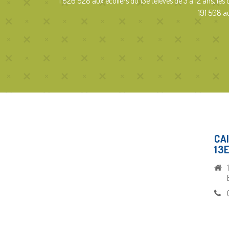
1 826 928 aux écoliers du 13e (élèves de 3 à 12 ans, les 
191 508 a
CA
13