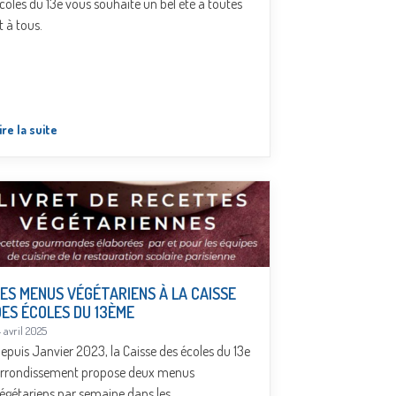
coles du 13e vous souhaite un bel été à toutes
t à tous.
ire la suite
LES MENUS VÉGÉTARIENS À LA CAISSE
DES ÉCOLES DU 13ÈME
4 avril 2025
epuis Janvier 2023, la Caisse des écoles du 13e
rrondissement propose deux menus
égétariens par semaine dans les