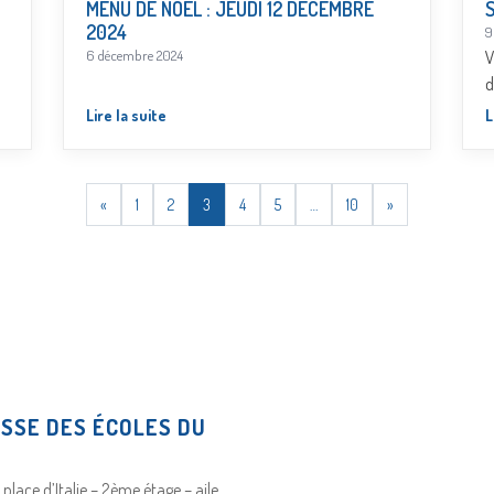
MENU DE NOËL : JEUDI 12 DÉCEMBRE
2024
9
6 décembre 2024
V
d
Lire la suite
L
«
1
2
3
4
5
…
10
»
ISSE DES ÉCOLES DU
E
1 place d’Italie – 2ème étage – aile